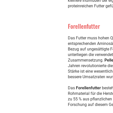
kleinere Individuen der e
proteinreichen Futter gefü
Forellenfutter
Das Futter muss hohen Q
entsprechenden Aminosäu
Bezug auf ungesättigte F
unterliegen die verwendet
Zusammensetzung.
Pell
Jahren revolutionierte die
Stärke ist eine wesentlic
bessere Umsatzraten wurd
Das
Forellenfutter
besteh
Rohmaterial für die Herst
zu 55 % aus pflanzlichen
Forschung auf diesem Geb