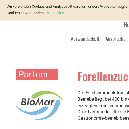
Verband Österreichischer Forellenz
Wir verwenden Cookies und Analysesoftware, um unsere Webseite möglichst
Cookies einverstanden.
Mehr Infos
H
Verwandschaft
Ansprüche
Forellenzuc
Partner
Die Forellenproduktion is
Betriebe liegt bei 400 bi
erzeugten Forellen überwi
Direktvermarkter, die di
Gastronomie-betrieb betr