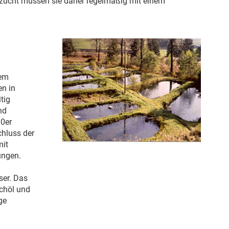
schzucht müssen sie daher regelmäßig mit einem
dem
n in
tig
nd
80er
chluss der
mit
ungen.
ser. Das
schöl und
ge