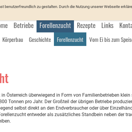
üchter
 benutzerfreundlich zu gestalten. Durch die Nutzung unserer Webseite erkläre
ome
Betriebe
Forellenzucht
Rezepte
Links
Kont
Körperbau
Geschichte
Forellenzucht
Vom Ei bis zum Speis
ht
t in Österreich überwiegend in Form von Familienbetrieben klein s
s 800 Tonnen pro Jahr. Der Großteil der übrigen Betriebe produzi
egend selbst direkt an den Endverbraucher oder über Einzelhändl
e Forellenzucht entweder als zusätzliches Standbein neben der t
eiben.