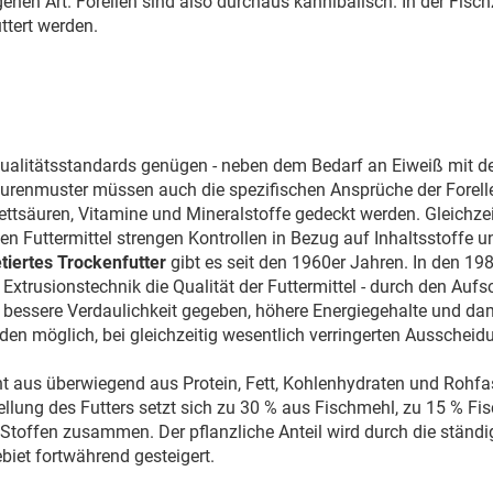
igenen Art. Forellen sind also durchaus kannibalisch. In der Fi
ttert werden.
ualitätsstandards genügen - neben dem Bedarf an Eiweiß mit 
renmuster müssen auch die spezifischen Ansprüche der Forelle
ettsäuren, Vitamine und Mineralstoffe gedeckt werden. Gleichzei
en Futtermittel strengen Kontrollen in Bezug auf Inhaltsstoffe u
etiertes Trockenfutter
gibt es seit den 1960er Jahren. In den 19
 Extrusionstechnik die Qualität der Futtermittel - durch den Aufs
h bessere Verdaulichkeit gegeben, höhere Energiegehalte und da
en möglich, bei gleichzeitig wesentlich verringerten Ausscheid
t aus überwiegend aus Protein, Fett, Kohlenhydraten und Rohfa
ellung des Futters setzt sich zu 30 % aus Fischmehl, zu 15 % Fi
 Stoffen zusammen. Der pflanzliche Anteil wird durch die ständi
iet fortwährend gesteigert.