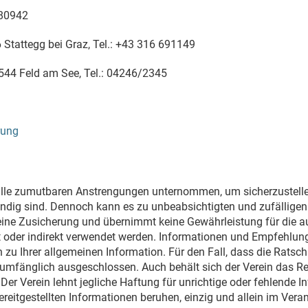
480942
 Stattegg bei Graz, Tel.: +43 316 691149
 9544 Feld am See, Tel.: 04246/2345
rung
 alle zumutbaren Anstrengungen unternommen, um sicherzustellen,
ständig sind. Dennoch kann es zu unbeabsichtigten und zufällige
eine Zusicherung und übernimmt keine Gewährleistung für die au
ekt oder indirekt verwendet werden. Informationen und Empfehlun
n zu Ihrer allgemeinen Information. Für den Fall, dass die Rats
lumfänglich ausgeschlossen. Auch behält sich der Verein das Re
 Verein lehnt jegliche Haftung für unrichtige oder fehlende Inf
ereitgestellten Informationen beruhen, einzig und allein im Ver