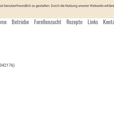
üchter
 benutzerfreundlich zu gestalten. Durch die Nutzung unserer Webseite erkläre
ome
Betriebe
Forellenzucht
Rezepte
Links
Kont
3342176)