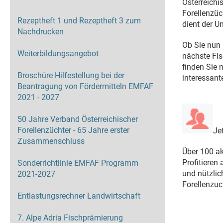
Österreichi
Forellenzüc
Rezeptheft 1 und Rezeptheft 3 zum
dient der U
Nachdrucken
Ob Sie nun 
Weiterbildungsangebot
nächste Fis
finden Sie 
Broschüre Hilfestellung bei der
interessant
Beantragung von Fördermitteln EMFAF
2021 - 2027
50 Jahre Verband Österreichischer
Forellenzüchter - 65 Jahre erster
Je
Zusammenschluss
Über 100 akt
Profitieren
Sonderrichtlinie EMFAF Programm
und nützlic
2021-2027
Forellenzu
Entlastungsrechner Landwirtschaft
7. Alpe Adria Fischprämierung