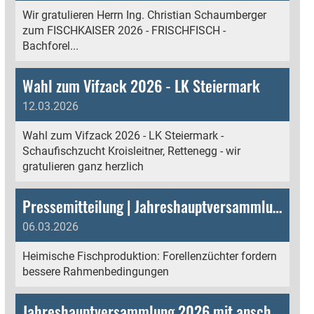
Wir gratulieren Herrn Ing. Christian Schaumberger
zum FISCHKAISER 2026 - FRISCHFISCH -
Bachforel...
Wahl zum Vifzack 2026 - LK Steiermark
12.03.2026
Wahl zum Vifzack 2026 - LK Steiermark -
Schaufischzucht Kroisleitner, Rettenegg - wir
gratulieren ganz herzlich
Pressemitteilung | Jahreshauptversammlung und Tagung der Forellenzüchter 2026 - Heimische Fischproduktion: Forellenzüchter fordern bessere Rahmenbedingungen - Vorzeigebetrieb Kroisleitner in Rettenegg begeisterte
06.03.2026
Heimische Fischproduktion: Forellenzüchter fordern
bessere Rahmenbedingungen
Jahreshauptversammlung 2026 mit anschließender Tagung der Forellenzüchter